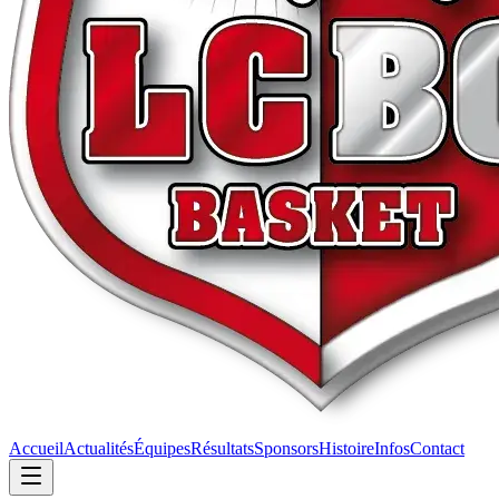
Accueil
Actualités
Équipes
Résultats
Sponsors
Histoire
Infos
Contact